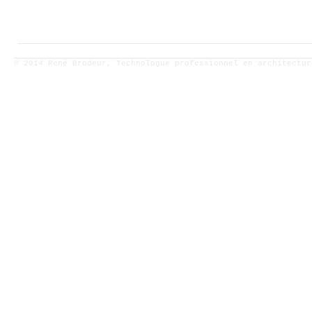
© 2014 René Brodeur, Technologue professionnel en architectu