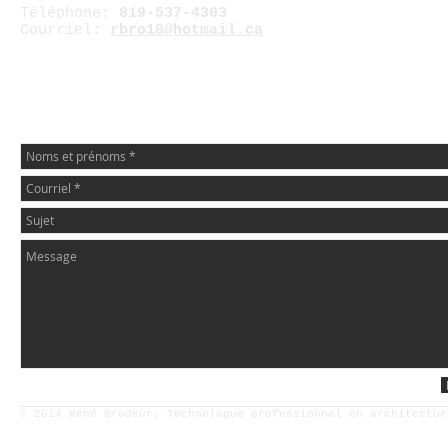
Téléphone:
819-537-4303
Courriel:
rbro10@hotmail.ca
© 2014 René Brodeur, Technologue professionnel en architectu