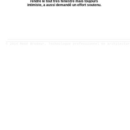
rendre le tout très fenestré mais toujours
intimiste, a aussi demandé un effort soutenu.
© 2014 René Brodeur, Technologue professionnel en architectu